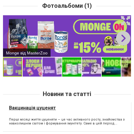
Фотоальбоми (1)
Monge від MasterZoo
Новини та статті
Вакцинація цуценят
Перші місяці життя цуценяти — це час активного росту, знайомства з
навколишнім світом і формування імунітету. Саме в цей період...