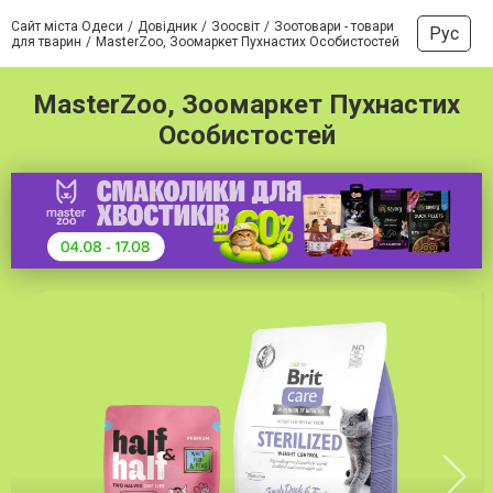
Сайт міста Одеси
Довідник
Зоосвіт
Зоотовари - товари
Рус
для тварин
MasterZoo, Зоомаркет Пухнастих Особистостей
MasterZoo, Зоомаркет Пухнастих
Особистостей