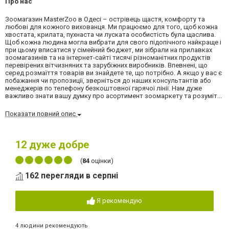
Про нас
Зоомагазин MasterZoo в Одесі – острівець щастя, комфорту та
любові для кожного вихованця. Ми працюємо для того, щоб кожна
хвостата, крилата, пухнаста чи луската особистість була щаслива.
Щоб кожна людина могла вибрати для свого підопічного найкраще і
при цьому вписатися у сімейний бюджет, ми зібрали на прилавках
зоомагазинів та на інтернет-сайті тисячі різноманітних продуктів
перевірених вітчизняних та зарубіжних виробників. Впевнені, що
серед розмаїття товарів ви знайдете те, що потрібно. А якщо у вас є
побажання чи пропозиції, зверніться до наших консультантів або
менеджерів по телефону безкоштовної гарячої лінії. Нам дуже
важливо знати вашу думку про асортимент зоомаркету та розуміт...
Показати повний опис
12
дуже добре
(
84
оцінки)
162 перегляди в серпні
Я рекомендую
4 людини рекомендують