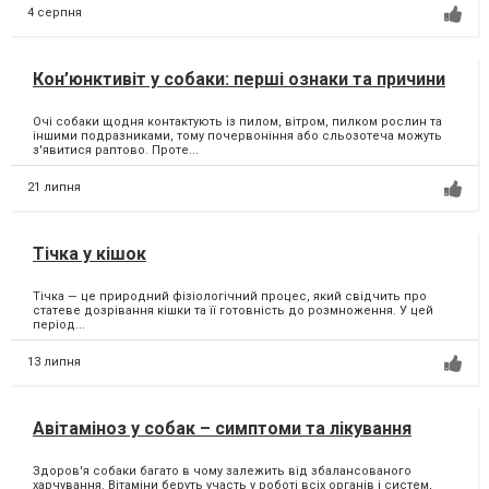
4 серпня
Кон’юнктивіт у собаки: перші ознаки та причини
Очі собаки щодня контактують із пилом, вітром, пилком рослин та
іншими подразниками, тому почервоніння або сльозотеча можуть
з'явитися раптово. Проте...
21 липня
Тічка у кішок
Тічка — це природний фізіологічний процес, який свідчить про
статеве дозрівання кішки та її готовність до розмноження. У цей
період...
13 липня
Авітаміноз у собак – симптоми та лікування
Здоров'я собаки багато в чому залежить від збалансованого
харчування. Вітаміни беруть участь у роботі всіх органів і систем,